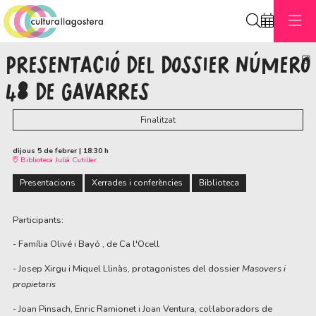
Cerca
PRESENTACIÓ DEL DOSSIER NÚMERO
C
48 DE GAVARRES
Finalitzat
dijous 5 de febrer
|
18:30 h
Biblioteca Julià Cutiller
Presentacions
Xerrades i conferències
Biblioteca
Participants:
- Família Olivé i Bayó , de Ca l'Ocell
- Josep Xirgu i Miquel Llinàs, protagonistes del dossier
Masovers i
propietaris
- Joan Pinsach, Enric Ramionet i Joan Ventura, col·laboradors de