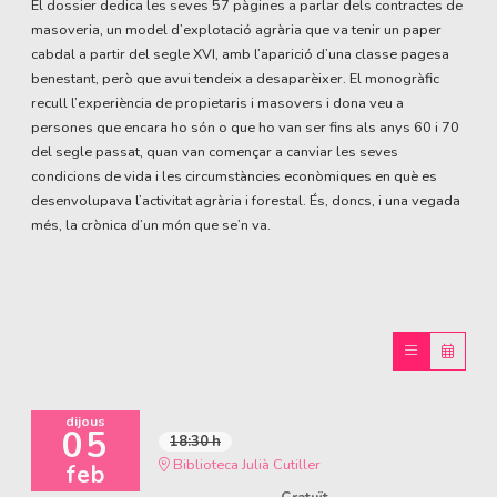
El dossier dedica les seves 57 pàgines a parlar dels contractes de
masoveria, un model d’explotació agrària que va tenir un paper
cabdal a partir del segle XVI, amb l’aparició d’una classe pagesa
benestant, però que avui tendeix a desaparèixer. El monogràfic
recull l’experiència de propietaris i masovers i dona veu a
persones que encara ho són o que ho van ser fins als anys 60 i 70
del segle passat, quan van començar a canviar les seves
condicions de vida i les circumstàncies econòmiques en què es
desenvolupava l’activitat agrària i forestal. És, doncs, i una vegada
més, la crònica d’un món que se’n va.
dijous
05
18:30 h
Biblioteca Julià Cutiller
feb