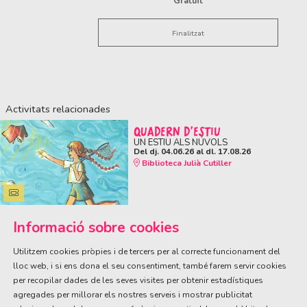
Gratuït
Finalitzat
Activitats relacionades
QUADERN D'ESTIU
UN ESTIU ALS NÚVOLS
Del dj. 04.06.26
al dl. 17.08.26
Biblioteca Julià Cutiller
Informació sobre cookies
Utilitzem cookies pròpies i de tercers per al correcte funcionament del
lloc web, i si ens dona el seu consentiment, també farem servir cookies
per recopilar dades de les seves visites per obtenir estadístiques
ÀREA DE CULTURA
agregades per millorar els nostres serveis i mostrar publicitat
Olivareta, 38 · T. 972 83 00 05
cultura@llagostera.cat