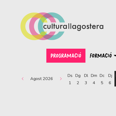
PROGRAMACIÓ
FORMACIÓ
Ds
Dg
Dl
Dm
Dc
Dj
Agost 2026
1
2
3
4
5
6