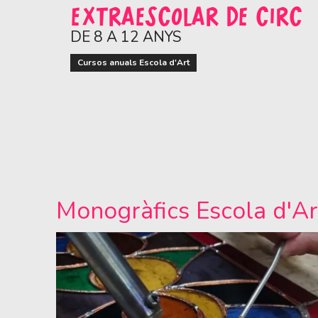
EXTRAESCOLAR DE CIRC
DE 8 A 12 ANYS
Cursos anuals Escola d'Art
Monogràfics Escola d'A