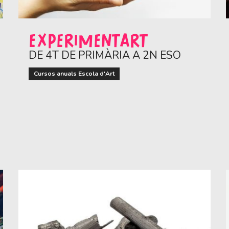
EXPERIMENTART
DE 4T DE PRIMÀRIA A 2N ESO
Cursos anuals Escola d'Art