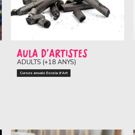
AULA D’ARTISTES
ADULTS (+18 ANYS)
Cursos anuals Escola d'Art