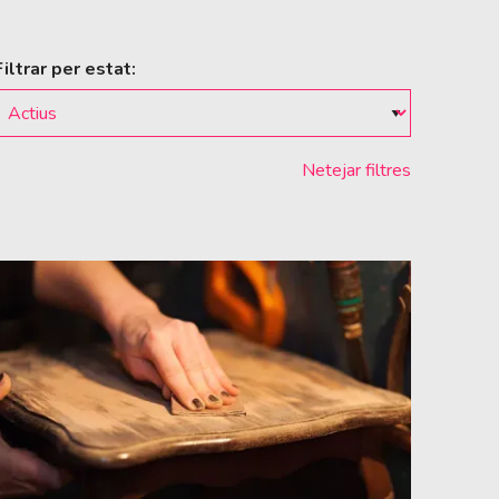
Filtrar per estat:
Netejar filtres