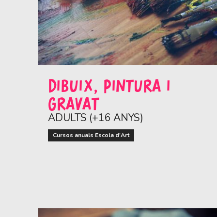
DIBUIX, PINTURA I
GRAVAT
ADULTS (+16 ANYS)
Cursos anuals Escola d'Art