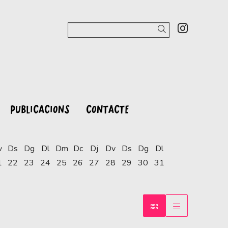
Link a 
Cercar
PUBLICACIONS
CONTACTE
v
Ds
Dg
Dl
Dm
Dc
Dj
Dv
Ds
Dg
Dl
1
22
23
24
25
26
27
28
29
30
31