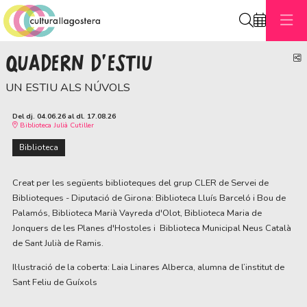
Cerca
QUADERN D'ESTIU
C
UN ESTIU ALS NÚVOLS
Del dj. 04.06.26
al dl. 17.08.26
Biblioteca Julià Cutiller
Biblioteca
Creat per les següents biblioteques del grup CLER de Servei de
Biblioteques - Diputació de Girona: Biblioteca Lluís Barceló i Bou de
Palamós, Biblioteca Marià Vayreda d'Olot, Biblioteca Maria de
Jonquers de les Planes d'Hostoles i Biblioteca Municipal Neus Català
de Sant Julià de Ramis.
Il·lustració de la coberta: Laia Linares Alberca, alumna de l’institut de
Sant Feliu de Guíxols