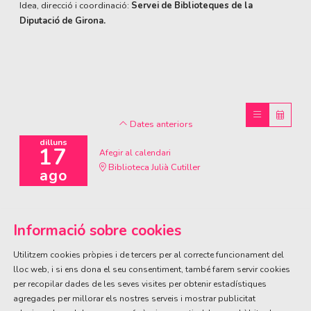
Idea, direcció i coordinació:
Servei de Biblioteques de la
Diputació de Girona.
Dates anteriors
dilluns
17
Afegir al calendari
Biblioteca Julià Cutiller
ago
Informació sobre cookies
Utilitzem cookies pròpies i de tercers per al correcte funcionament del
lloc web, i si ens dona el seu consentiment, també farem servir cookies
per recopilar dades de les seves visites per obtenir estadístiques
ÀREA DE CULTURA
agregades per millorar els nostres serveis i mostrar publicitat
Olivareta, 38 · T. 972 83 00 05
cultura@llagostera.cat