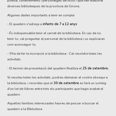
poesia, coneixements i personatges de ficció i que han elaborat
diverses biblioteques de la província de Girona.
Algunes dades importants a tenir en compte:
- El quadern s'adreça a
infants de 7 a 12 anys
- És indispensable tenir el carnet de la biblioteca. En cas de no
tenir-lo, cal preguntar al personal de la biblioteca i us explicaran
com aconseguir-lo.
- S'ha de fer la inscripció a la biblioteca.- Cal resoldre totes les
activitats.
- El termini de presentació del quadern finalitza el
25 de setembre.
Si resoleu totes les activitats, podreu demanar el vostre obsequi a
la biblioteca, i recordeu que el
30 de setembre
es farà un sorteig
d'un lot de llibres entre tots els participants que hagin acabat el
quadern.
Aquelles famílies interessades haureu de passar a buscar el
quadern a la Biblioteca.