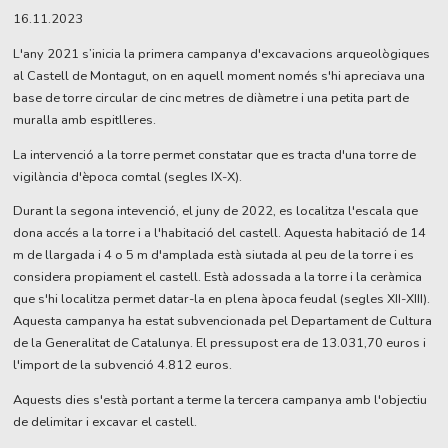
Diapositiva 2 de 2
16.11.2023
L'any 2021 s’inicia la primera campanya d'excavacions arqueològiques
al Castell de Montagut, on en aquell moment només s'hi apreciava una
base de torre circular de cinc metres de diàmetre i una petita part de
muralla amb espitlleres.
La intervenció a la torre permet constatar que es tracta d'una torre de
vigilància d'època comtal (segles IX-X).
Durant la segona intevenció, el juny de 2022, es localitza l'escala que
dona accés a la torre i a l'habitació del castell. Aquesta habitació de 14
m de llargada i 4 o 5 m d'amplada està siutada al peu de la torre i es
considera propiament el castell. Està adossada a la torre i la ceràmica
que s'hi localitza permet datar-la en plena àpoca feudal (segles XII-XIII).
Aquesta campanya ha estat subvencionada pel Departament de Cultura
de la Generalitat de Catalunya. El pressupost era de 13.031,70 euros i
l'import de la subvenció 4.812 euros.
Aquests dies s'està portant a terme la tercera campanya amb l'objectiu
de delimitar i excavar el castell.