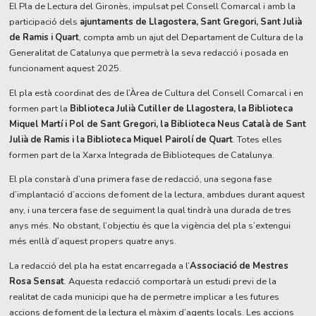
El Pla de Lectura del Gironès, impulsat pel Consell Comarcal i amb la
participació dels
ajuntaments de Llagostera, Sant Gregori, Sant Julià
de Ramis i Quart
, compta amb un ajut del Departament de Cultura de la
Generalitat de Catalunya que permetrà la seva redacció i posada en
funcionament aquest 2025.
El pla està coordinat des de l’Àrea de Cultura del Consell Comarcal i en
formen part la
Biblioteca Julià Cutiller de Llagostera, la Biblioteca
Miquel Martí i Pol de Sant Gregori, la Biblioteca Neus Català de Sant
Julià de Ramis i la Biblioteca Miquel Pairolí de Quart
. Totes elles
formen part de la Xarxa Integrada de Biblioteques de Catalunya.
El pla constarà d’una primera fase de redacció, una segona fase
d’implantació d’accions de foment de la lectura, ambdues durant aquest
any, i una tercera fase de seguiment la qual tindrà una durada de tres
anys més. No obstant, l’objectiu és que la vigència del pla s’extengui
més enllà d’aquest propers quatre anys.
La redacció del pla ha estat encarregada a l’
Associació de Mestres
Rosa Sensat
. Aquesta redacció comportarà un estudi previ de la
realitat de cada municipi que ha de permetre implicar a les futures
accions de foment de la lectura el màxim d’agents locals. Les accions