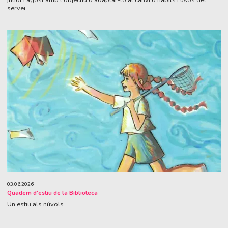
juliol i agost amb l'objectiu d'adaptar-lo al canvi d'hàbits i usos del
servei...
03.06.2026
Quadern d'estiu de la Biblioteca
Un estiu als núvols