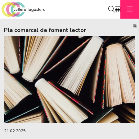
Cerca
C
Pla comarcal de foment lector
Diapositiva 1 de 1
21.02.2025