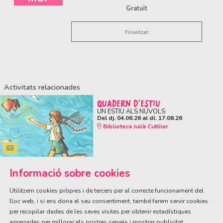
Gratuït
Finalitzat
Activitats relacionades
QUADERN D'ESTIU
UN ESTIU ALS NÚVOLS
Del dj. 04.06.26
al dl. 17.08.26
Biblioteca Julià Cutiller
Informació sobre cookies
Utilitzem cookies pròpies i de tercers per al correcte funcionament del
lloc web, i si ens dona el seu consentiment, també farem servir cookies
per recopilar dades de les seves visites per obtenir estadístiques
ÀREA DE CULTURA
agregades per millorar els nostres serveis i mostrar publicitat