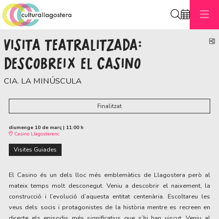
Cerca
VISITA TEATRALITZADA:
C
DESCOBREIX EL CASINO
CIA. LA MINÚSCULA
Finalitzat
diumenge 10 de març
|
11:00 h
Casino Llagosterenc
Visites Guiades
El Casino és un dels lloc més emblemàtics de Llagostera però al
mateix temps molt desconegut. Veniu a descobrir el naixement, la
construcció i l’evolució d’aquesta entitat centenària. Escoltareu les
veus dels socis i protagonistes de la història mentre es recreen en
directe els episodis més significatius que s’hi han viscut. Veniu al