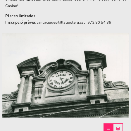
Casino!
Places limitades
Inscripció prèvia:
cancaciques@llagostera.cat | 972 80 54 36
Diapositiva 1 de 1