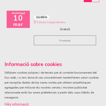
diumenge
10
11:00 h
Casino Llagosterenc
mar
Gratuït
Finalitzat
Informació sobre cookies
Utilitzem cookies pròpies i de tercers per al correcte funcionament del
lloc web, i si ens dona el seu consentiment, també farem servir cookies
per recopilar dades de les seves visites per obtenir estadístiques
ÀREA DE CULTURA
agregades per millorar els nostres serveis i mostrar publicitat
Olivareta, 38 · T. 972 83 00 05
cultura@llagostera.cat
relacionada amb les seves preferències a partir dels seus hàbits de
navegació.
Sitemap
|
Avís Legal
|
Ús de Cookies
|
Contactar
Més informació