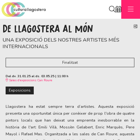
Cerca
DE LLAGOSTERA AL MÓN
C
UNA EXPOSICIÓ DELS NOSTRES ARTISTES MÉS
INTERNACIONALS
Finalitzat
Del dv. 31.01.25
al ds. 03.05.25
|
11:00 h
Sales d’exposicions Can Roure
Exposicions
Llagostera ha estat sempre terra d’artistes. Aquesta exposició 
presenta una oportunitat única per conèixer de prop l'obra de quatre 
pintors locals que han deixat una empremta inesborrable en la 
història de l'art: Emili Vilà, Mossèn Gelabert, Enric Marquès, Pere 
Mayol i Rafael Mas. Organitzada a les sales de Can Roure, aquesta 