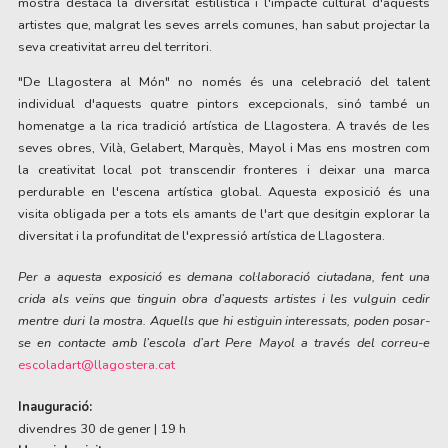
mostra destaca la diversitat estilística i l'impacte cultural d'aquests 
artistes que, malgrat les seves arrels comunes, han sabut projectar la 
seva creativitat arreu del territori. 
"De Llagostera al Món" no només és una celebració del talent 
individual d'aquests quatre pintors excepcionals, sinó també un 
homenatge a la rica tradició artística de Llagostera. A través de les 
seves obres, Vilà, Gelabert, Marquès, Mayol i Mas ens mostren com 
la creativitat local pot transcendir fronteres i deixar una marca 
perdurable en l'escena artística global. Aquesta exposició és una 
visita obligada per a tots els amants de l'art que desitgin explorar la 
diversitat i la profunditat de l'expressió artística de Llagostera.
Per a aquesta exposició es demana col·laboració ciutadana, fent una 
crida als veïns que tinguin obra d’aquests artistes i les vulguin cedir 
mentre duri la mostra. Aquells que hi estiguin interessats, poden posar-
se en contacte amb l’escola d’art Pere Mayol a través del correu-e 
escoladart@llagostera.cat
Inauguració:
divendres 30 de gener | 19 h