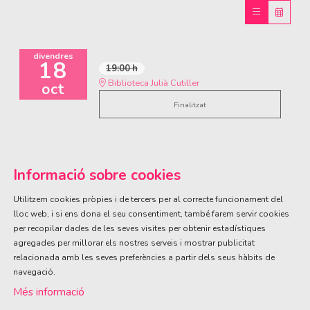
divendres
18
19:00 h
Biblioteca Julià Cutiller
oct
Finalitzat
Informació sobre cookies
Utilitzem cookies pròpies i de tercers per al correcte funcionament del
lloc web, i si ens dona el seu consentiment, també farem servir cookies
per recopilar dades de les seves visites per obtenir estadístiques
ÀREA DE CULTURA
agregades per millorar els nostres serveis i mostrar publicitat
Olivareta, 38 · T. 972 83 00 05
cultura@llagostera.cat
relacionada amb les seves preferències a partir dels seus hàbits de
navegació.
Sitemap
|
Avís Legal
|
Ús de Cookies
|
Contactar
Més informació