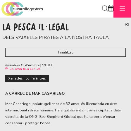
Cerca
LA PESCA IL·LEGAL
C
DELS VAIXELLS PIRATES A LA NOSTRA TAULA
Finalitzat
divendres 18 d’octubre
|
19:00 h
Biblioteca Julià Cutiller
Xerrades i conferències
A CÀRREC DE MAR CASARIEGO
Mar Casariego, palafrugellenca de 32 anys, és llicenciada en dret
internacional i drets humans. Ha sigut durant cinc anys capitana dels
vaixells de la ONG Sea Shepherd Global que lluita per defensar,
conservar i protegir l'oceà.