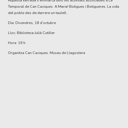
Aquesta xerrada s'emmarca dins les activitats associades a La
Temporal de Can Caciques A Maria! Botigues i Botigueres. La vida
del poble des de darrere un taulell.
Dia: Divendres, 18 d’octubre
Lloc: Biblioteca Julià Cutiller
Hora: 19 h
Organitza Can Caciques. Museu de Llagostera