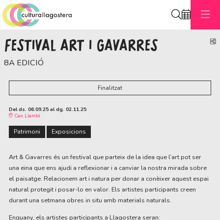
Cerca
FESTIVAL ART I GAVARRES
C
8A EDICIÓ
Finalitzat
Del ds. 06.09.25
al dg. 02.11.25
Can Llambí
Patrimoni
Exposicions
Art & Gavarres és un festival que parteix de la idea que l’art pot ser
una eina que ens ajudi a reflexionar i a canviar la nostra mirada sobre
el paisatge. Relacionem art i natura per donar a conèixer aquest espai
natural protegit i posar-lo en valor. Els artistes participants creen
durant una setmana obres in situ amb materials naturals.
Enguany, els artistes participants a Llagostera seran: