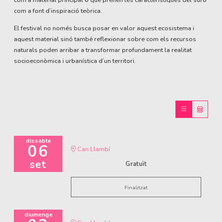
com a material principal o que prenen les característiques del suro
com a font d’inspiració teòrica.
El festival no només busca posar en valor aquest ecosistema i
aquest material sinó també reflexionar sobre com els recursos
naturals poden arribar a transformar profundament la realitat
socioeconòmica i urbanística d’un territori.
dissabte
06
Can Llambí
set
Gratuït
Finalitzat
diumenge